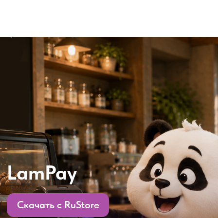
LamPay
Скачать с RuStore
Скачать с App Store
Это инновационный сервис в области
искусственного интеллекта, который
объединяет людей, бизнес и ИИ.