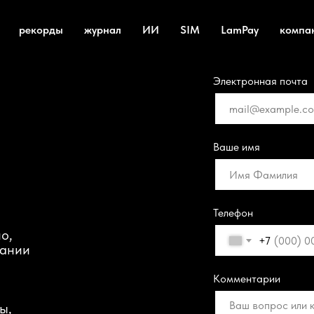
рекорды
журнал
ИИ
SIM
LamPay
компа
Электронная почта
Ваше имя
Телефон
но,
+7
пании
Комментарии
ы,