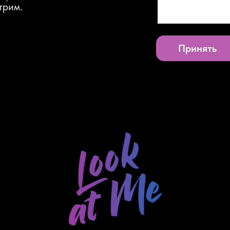
трим.
Принять