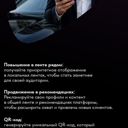
Скачай сейчас
RuStore
App Store