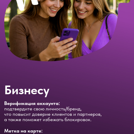
Бизнесу
Верификация аккаунта:
подтвердите свою личность/бренд,
что повысит доверие клиентов и партнеров,
а также поможет избежать блокировок.
Метка на карте:
разместите информацию о своем бизнесе
на карте, чтобы гости могли легко найти вас.
Расширенное описание профиля:
создайте профиль с более детальной
информацией о вашем бизнесе или о себе.
Это поможет лучше познакомить потенциальных
клиентов с вашими услугами и товарами.