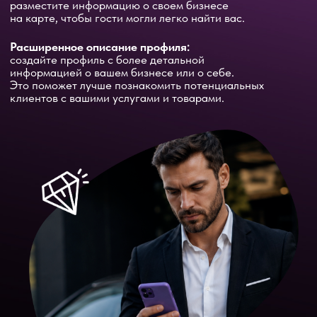
Повышение в ленте рядом:
получайте приоритетное отображение
в локальных лентах, чтобы стать заметнее
для своей аудитории.
Продвижение в рекомендациях:
Рекламируйте свои профили и контент
в общей ленте и рекомендациях платформы,
чтобы расширить охват и привлечь новых клиентов.
QR-код:
генерируйте уникальный QR-код, который
можно легко сканировать для быстрого перехода
к вашему профилю или странице.